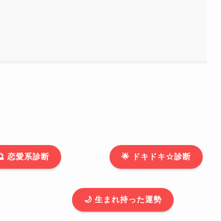
🔮 恋愛系診断
🌟 ドキドキ☆診断
🌙 生まれ持った運勢