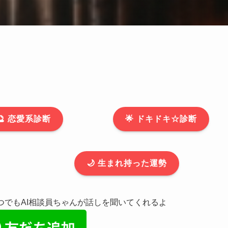
🔮 恋愛系診断
🌟 ドキドキ☆診断
🌙 生まれ持った運勢
いつでもAI相談員ちゃんが話しを聞いてくれるよ