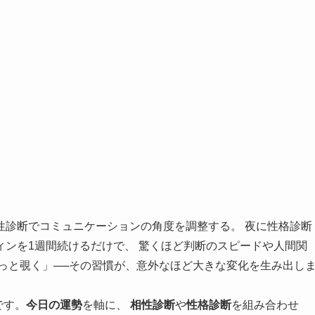
性診断でコミュニケーションの角度を調整する。 夜に性格診断
ンを1週間続けるだけで、 驚くほど判断のスピードや人間関
っと覗く」──その習慣が、意外なほど大きな変化を生み出し
です。
今日の運勢
を軸に、
相性診断
や
性格診断
を組み合わせ