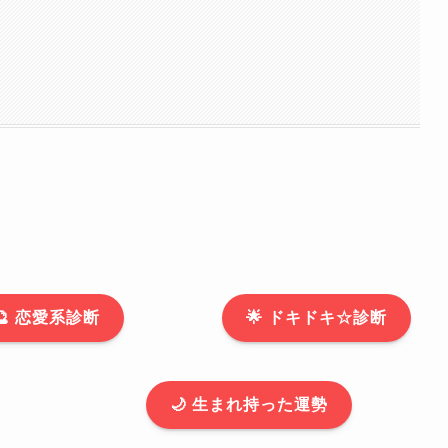
🔮 恋愛系診断
🌟 ドキドキ☆診断
🌙 生まれ持った運勢