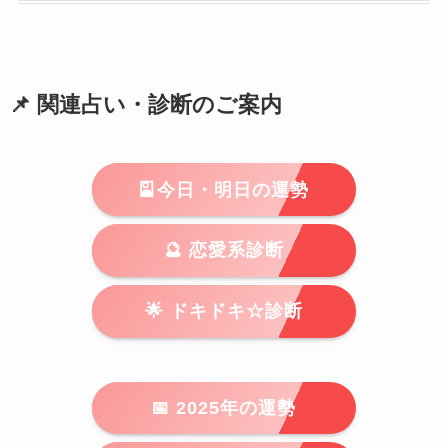
📌 関連占い・診断のご案内
🎴今日・明日の運勢
🔮 恋愛系診断
🌟 ドキドキ☆診断
📅 2025年の運勢