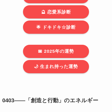
🔮 恋愛系診断
🌟 ドキドキ☆診断
📅 2025年の運勢
🌙 生まれ持った運勢
0403――「創造と行動」のエネルギー