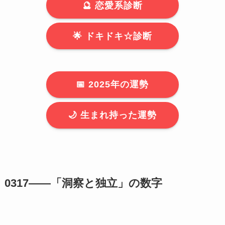
🔮 恋愛系診断
🌟 ドキドキ☆診断
📅 2025年の運勢
🌙 生まれ持った運勢
0317――「洞察と独立」の数字