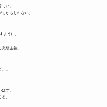
苦しい。
がちかもしれない。
すように。
る完璧主義。
。
ど……
。
いはず。
くる。