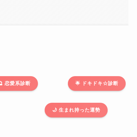
🔮 恋愛系診断
🌟 ドキドキ☆診断
🌙 生まれ持った運勢